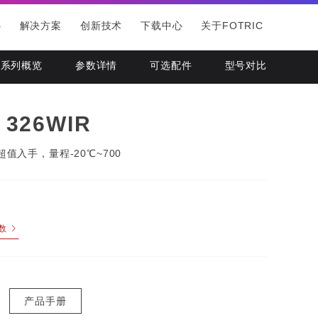
心
解决方案
创新技术
下载中心
关于FOTRIC
系列概览
参数详情
可选配件
型号对比
 326WIR
值入手，量程-20℃~700
数
产品手册