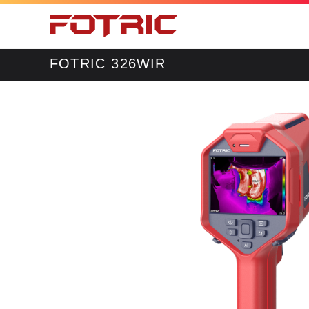
FOTRIC 326WIR
工业
科研
手持热像仪
科研级热像仪
在线热像仪
声热成像仪
声学成像仪
专业在线热像仪
热像技术
企业介绍
声像技术
新闻中心
声热成像仪
VOC红外成像仪
局部放电巡检仪
AI智能轨道巡检机器人
钳形表
手机热像插件