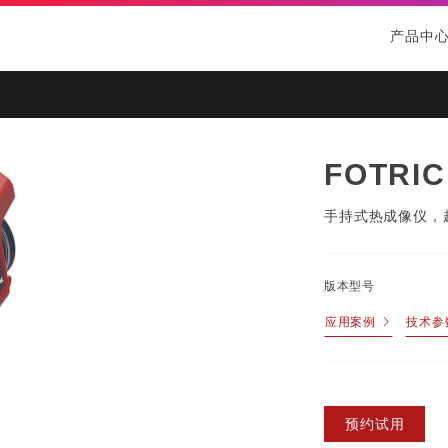
产品中
防爆/煤安矿用
防爆手持热像仪
防爆在线热像仪
FOTRIC
防爆声热成像仪
手持式热成像仪，超
联系我们
工作机会
煤安（矿用）热像仪
防爆声学成像仪
版本型号
应用案例
技术参
预约试用