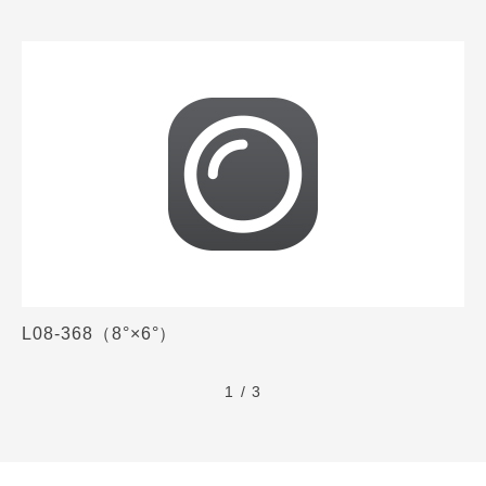
L08-368（8°×6°）
1 / 3